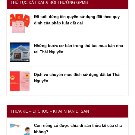
THỦ TỤC ĐẤT ĐAI & BỒI THƯỜNG GPMB
Độ tuổi đứng tên quyền sử dụng đất theo quy
định của pháp luật đất đai
Những bước cơ bản trong thủ tục mua bán nhà
tại Thái Nguyên
Dịch vụ chuyển mục đích sử dụng đất tại Thái
Nguyên
THỪA KẾ – DI CHÚC – KHAI NHẬN DI SẢN
Con riêng có được chia di sản thừa kế của cha
không?