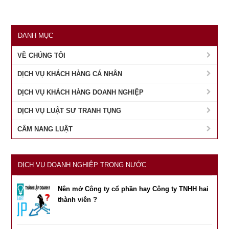
DANH MỤC
VỀ CHÚNG TÔI
DỊCH VỤ KHÁCH HÀNG CÁ NHÂN
DỊCH VỤ KHÁCH HÀNG DOANH NGHIỆP
DỊCH VỤ LUẬT SƯ TRANH TỤNG
CẨM NANG LUẬT
DỊCH VỤ DOANH NGHIỆP TRONG NƯỚC
Nên mở Công ty cổ phần hay Công ty TNHH hai
thành viên ?