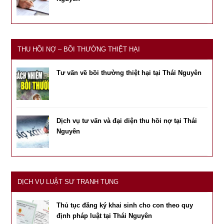
THU HỒI NỢ – BỒI THƯỜNG THIỆT HẠI
Tư vấn về bồi thường thiệt hại tại Thái Nguyên
Dịch vụ tư vấn và đại diện thu hồi nợ tại Thái
Nguyên
DỊCH VỤ LUẬT SƯ TRANH TỤNG
Thủ tục đăng ký khai sinh cho con theo quy
định pháp luật tại Thái Nguyên