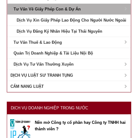
Tư Vấn Về Giấy Phép Con & Dự Án
Dịch Vụ Xin Giấy Phép Lao Động Cho Người Nước Ngoài
Dịch Vụ Đăng Ký Nhãn Hiệu Tại Thái Nguyên
Tư Vấn Thuế & Lao Động
Quản Trị Doanh Nghiệp & Tài Liệu Nội Bộ
Dịch Vụ Tư Vấn Thường Xuyên
DỊCH VỤ LUẬT SƯ TRANH TỤNG
CẨM NANG LUẬT
DỊCH VỤ DOANH NGHIỆP TRONG NƯỚC
Nên mở Công ty cổ phần hay Công ty TNHH hai
thành viên ?