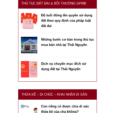
THỦ TỤC ĐẤT ĐAI & BỒI THƯỜNG GPMB
Độ tuổi đứng tên quyền sử dụng
đất theo quy định của pháp luật
đất đai
Những bước cơ bản trong thủ tục
mua bán nhà tại Thái Nguyên
Dịch vụ chuyển mục đích sử
dụng đất tại Thái Nguyên
THỪA KẾ – DI CHÚC – KHAI NHẬN DI SẢN
Con riêng có được chia di sản
thừa kế của cha không?