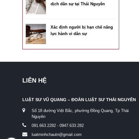
dịch dân sự tại Thái Nguyên
Xác định người bị hạn chế năng
lực hành vi dân sự
LIÊN HỆ
LUẬT SƯ VŨ QUANG – ĐOÀN LUẬT SƯ THÁI NGUYÊN
Số 18 đường Việt Bắc, phường Đồng Quang, Tp Thái
Nguyên
091.663.2282 - 0947.633.282
luatminhchautn@gmail.com