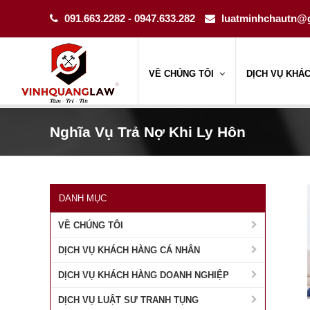
091.663.2282 - 0947.633.282
luatminhchautn@
VỀ CHÚNG TÔI
DỊCH VỤ KHÁ
Nghĩa Vụ Trả Nợ Khi Ly Hôn
DANH MỤC
VỀ CHÚNG TÔI
DỊCH VỤ KHÁCH HÀNG CÁ NHÂN
DỊCH VỤ KHÁCH HÀNG DOANH NGHIỆP
DỊCH VỤ LUẬT SƯ TRANH TỤNG