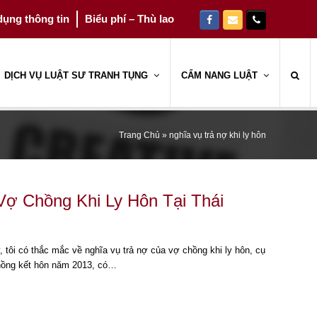
ụng thông tin
Biểu phí – Thù lao
Facebook
Email
Phone
DỊCH VỤ LUẬT SƯ TRANH TỤNG
CẨM NANG LUẬT
Trang Chủ
»
nghĩa vụ trả nợ khi ly hôn
Vợ Chồng Khi Ly Hôn Tại Thái
 tôi có thắc mắc về nghĩa vụ trả nợ của vợ chồng khi ly hôn, cụ
chồng kết hôn năm 2013, có…