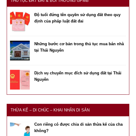
THỦ TỤC ĐẤT ĐAI & BỒI THƯỜNG GPMB
Độ tuổi đứng tên quyền sử dụng đất theo quy
định của pháp luật đất đai
Những bước cơ bản trong thủ tục mua bán nhà
tại Thái Nguyên
Dịch vụ chuyển mục đích sử dụng đất tại Thái
Nguyên
THỪA KẾ – DI CHÚC – KHAI NHẬN DI SẢN
Con riêng có được chia di sản thừa kế của cha
không?