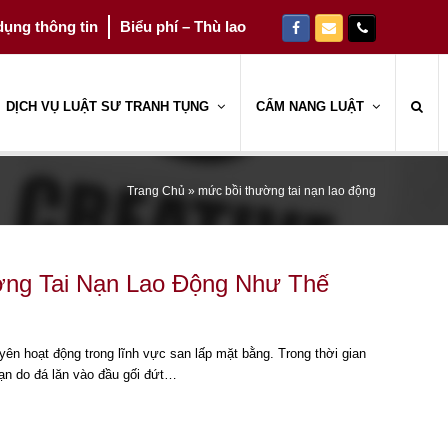
ụng thông tin
Biểu phí – Thù lao
Facebook
Email
Phone
DỊCH VỤ LUẬT SƯ TRANH TỤNG
CẨM NANG LUẬT
Trang Chủ
»
mức bồi thường tai nạn lao động
ờng Tai Nạn Lao Động Như Thế
uyên hoạt động trong lĩnh vực san lấp mặt bằng. Trong thời gian
nạn do đá lăn vào đầu gối đứt…