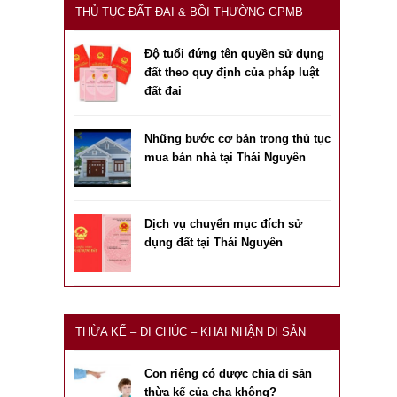
THỦ TỤC ĐẤT ĐAI & BỒI THƯỜNG GPMB
Độ tuổi đứng tên quyền sử dụng
đất theo quy định của pháp luật
đất đai
Những bước cơ bản trong thủ tục
mua bán nhà tại Thái Nguyên
Dịch vụ chuyển mục đích sử
dụng đất tại Thái Nguyên
THỪA KẾ – DI CHÚC – KHAI NHẬN DI SẢN
Con riêng có được chia di sản
thừa kế của cha không?