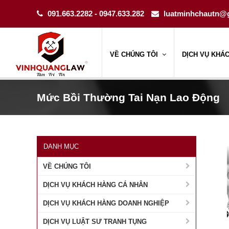
091.663.2282 - 0947.633.282
luatminhchautn@
VỀ CHÚNG TÔI
DỊCH VỤ KHÁ
Mức Bồi Thường Tai Nạn Lao Động
DANH MỤC
VỀ CHÚNG TÔI
DỊCH VỤ KHÁCH HÀNG CÁ NHÂN
DỊCH VỤ KHÁCH HÀNG DOANH NGHIỆP
DỊCH VỤ LUẬT SƯ TRANH TỤNG