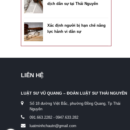
dịch dân sự tại Thái Nguyên
Xác định người bị hạn chế năng
lực hành vi dân sự
LIÊN HỆ
LUẬT SƯ VŨ QUANG – ĐOÀN LUẬT SƯ THÁI NGUYÊN
Số 18 đường Việt Bắc, phường Đồng Quang, Tp Thái
Nguyên
091.663.2282 - 0947.633.282
luatminhchautn@gmail.com