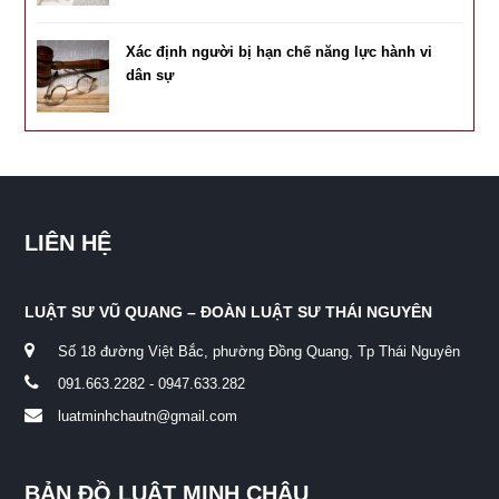
Xác định người bị hạn chế năng lực hành vi
dân sự
LIÊN HỆ
LUẬT SƯ VŨ QUANG – ĐOÀN LUẬT SƯ THÁI NGUYÊN
Số 18 đường Việt Bắc, phường Đồng Quang, Tp Thái Nguyên
091.663.2282 - 0947.633.282
luatminhchautn@gmail.com
BẢN ĐỒ LUẬT MINH CHÂU