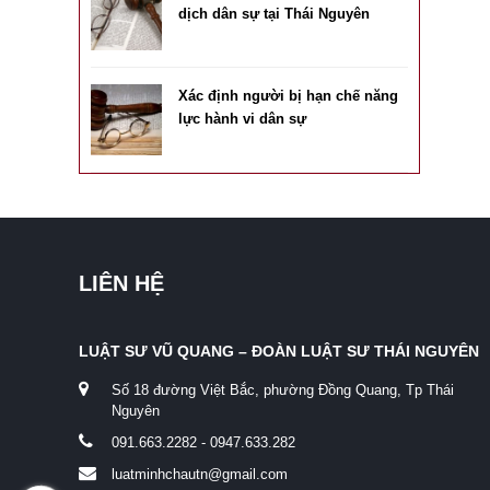
dịch dân sự tại Thái Nguyên
Xác định người bị hạn chế năng
lực hành vi dân sự
LIÊN HỆ
LUẬT SƯ VŨ QUANG – ĐOÀN LUẬT SƯ THÁI NGUYÊN
Số 18 đường Việt Bắc, phường Đồng Quang, Tp Thái
Nguyên
091.663.2282 - 0947.633.282
luatminhchautn@gmail.com