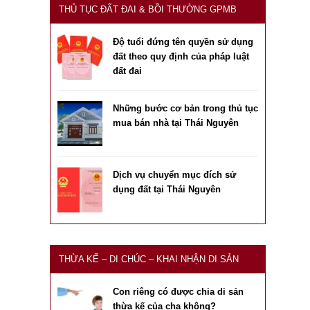
THỦ TỤC ĐẤT ĐAI & BỒI THƯỜNG GPMB
Độ tuổi đứng tên quyền sử dụng
đất theo quy định của pháp luật
đất đai
Những bước cơ bản trong thủ tục
mua bán nhà tại Thái Nguyên
Dịch vụ chuyển mục đích sử
dụng đất tại Thái Nguyên
THỪA KẾ – DI CHÚC – KHAI NHẬN DI SẢN
Con riêng có được chia di sản
thừa kế của cha không?