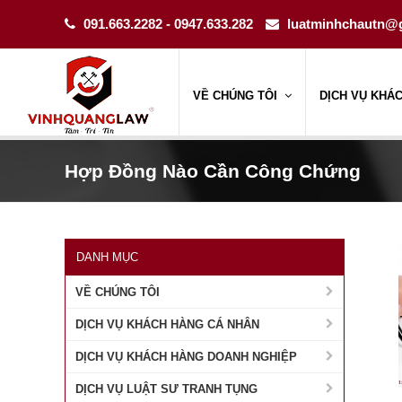
091.663.2282 - 0947.633.282
luatminhchautn@
VỀ CHÚNG TÔI
DỊCH VỤ KHÁ
Hợp Đồng Nào Cần Công Chứng
DANH MỤC
VỀ CHÚNG TÔI
DỊCH VỤ KHÁCH HÀNG CÁ NHÂN
DỊCH VỤ KHÁCH HÀNG DOANH NGHIỆP
DỊCH VỤ LUẬT SƯ TRANH TỤNG