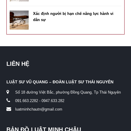
Xác định người bị hạn chế năng lực hành vi
dân sự
LIÊN HỆ
LUẬT SƯ VŨ QUANG – ĐOÀN LUẬT SƯ THÁI NGUYÊN
Số 18 đường Việt Bắc, phường Đồng Quang, Tp Thái Nguyên
091.663.2282 - 0947.633.282
luatminhchautn@gmail.com
BẢN ĐỒ LUẬT MINH CHÂU